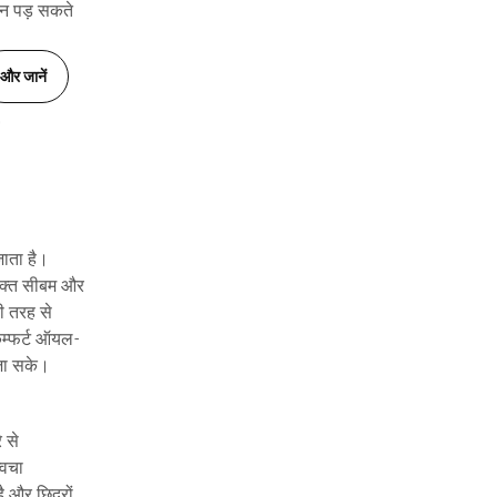
शान पड़ सकते
और जानें
ाता है।
रिक्त सीबम और
ी तरह से
कम्फर्ट ऑयल-
 जा सके।
 से
्वचा
ै और छिद्रों