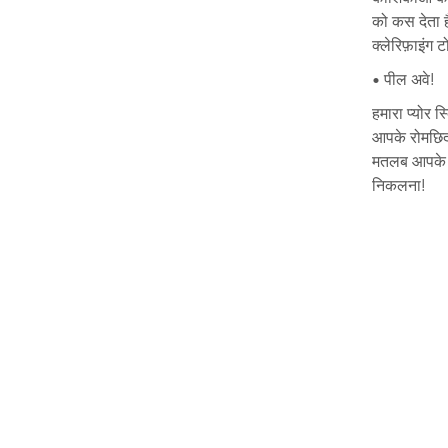
को कस देता है
क्लेरिफ़ाइंग ट
• पील अवे!
हमारा प्योर 
आपके रोमछिद्
मतलब आपके पा
निकलना!