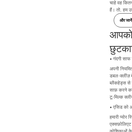
चाहे वह कितन
हैं। तो, हम 
और जानें
आपको 
छुटकार
• गंदगी साफ
अपनी नियमित 
डबल-क्लींज़ 
ब्लैकहेड्स स
साफ़ करने का
टू-मिल्क क्ल
• एसिड को अप
हमारी प्योर स
एक्सफ़ोलिएट क
कोशिकाओं के 