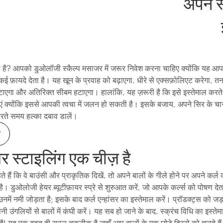
अपने स
 है? आपको डुओलॉजी स्कैल्प मसाजर में जरूर निवेश करना चाहिए क्योंकि यह आपक
 कई फ़ायदे देता है। यह खून के प्रवाह को बढ़ाएगा, धीरे से एक्सफ़ोलिएट करेगा, त
टाएगा और अतिरिक्त सीबम हटाएगा। हालांकि, यह ज़रूरी है कि इसे इस्तेमाल करते 
ाएं क्योंकि इससे आपकी त्वचा में जलन हो सकती है। इसके बजाय, अपने सिर के चार
श करते समय हल्का दबाव डालें।
यर स्टाइलिंग एक चीज़ है
हैं कि वे बाउंसी और प्राकृतिक दिखें, तो अपने बालों के गीले होने पर अपने कर्ल
ै। डुओलोजी हेयर ब्यूटीफ़ायर स्प्रे से शुरुआत करें, जो आपके कर्ल्स को पोषण देता
नमें नमी जोड़ता है; इसके बाद कर्ल एन्हांसर का इस्तेमाल करें। प्रॉडक्ट्स को जड
 उंगलियों से बालों में कंघी करें। यह सब हो जाने के बाद, स्क्रंच विधि का इस्ते
! यह एक बहुत ही सरल तकनीक है जहाँ आप बालों के एक छोटे हिस्से को चुनते हैं