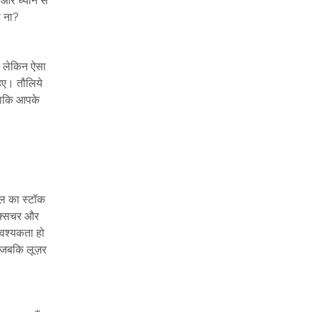
ै ना?
ए। लेकिन ऐसा
िए। तौलिये
 ताकि आपके
ेल का स्टॉक
टेक्सचर और
आवश्यकता हो
, जबकि लूज़र