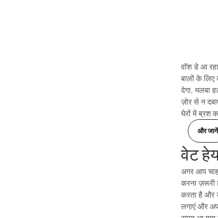
वॉश डे आ रहा
बालों के लिए
देगा, मलबा ह
ज़ोर से न दब
घेरों में ब्र
और जानें
वेट हे
अगर आप चाहते 
करना ज़रूरी ह
करता है और उ
लगाएं और अपनी
समय आ गया है