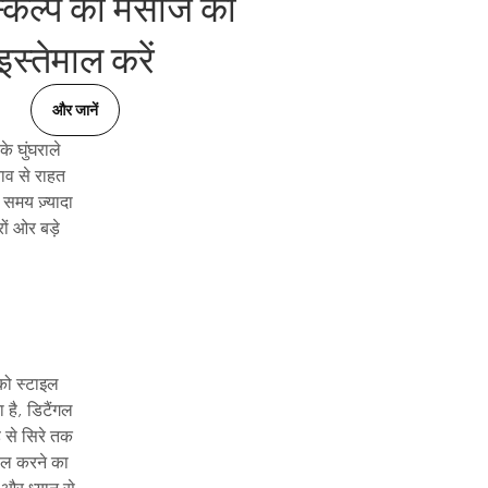
्कैल्प की मसाज का
इस्तेमाल करें
और जानें
े घुंघराले
नाव से राहत
समय ज़्यादा
ों ओर बड़े
 को स्टाइल
 है, डिटैंगल
़ से सिरे तक
माल करने का
 और ध्यान से