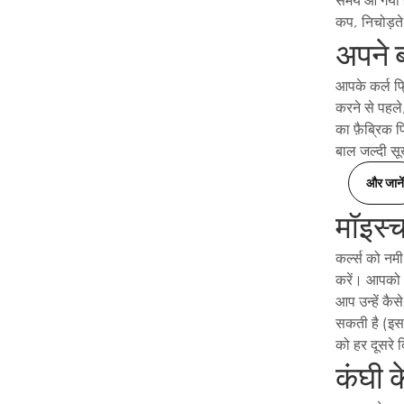
कप, निचोड़ते
अपने बा
आपके कर्ल फ्र
करने से पहले
का फ़ैब्रिक 
बाल जल्दी सू
और जानें
मॉइस्च
कर्ल्स को नम
करें। आपको अ
आप उन्हें कै
सकती है (इसक
को हर दूसरे 
कंघी क