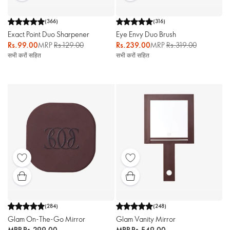
(
366
)
(
316
)
Exact Point Duo Sharpener
Eye Envy Duo Brush
Rs.99.00
MRP
Rs.129.00
Rs.239.00
MRP
Rs.319.00
सभी करों सहित
सभी करों सहित
(
284
)
(
248
)
Glam On-The-Go Mirror
Glam Vanity Mirror
MRP
Rs.299.00
MRP
Rs.549.00