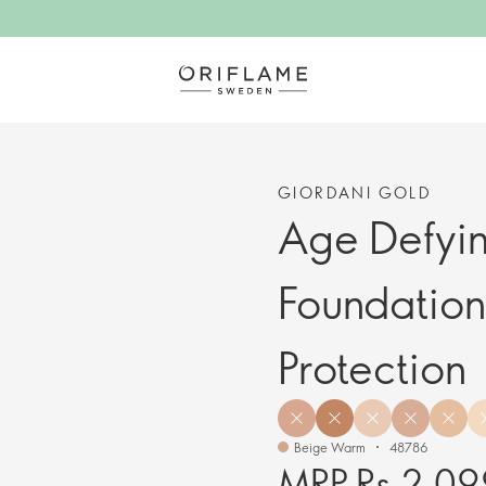
GIORDANI GOLD
Age Defyi
Foundation
Protection
Beige Warm
48786
MRP Rs.2,09