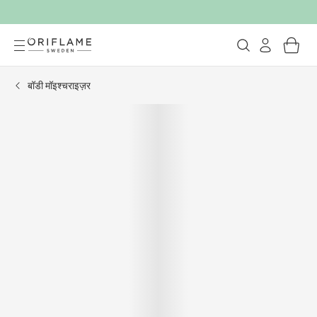
बॉडी मॉइश्चराइज़र