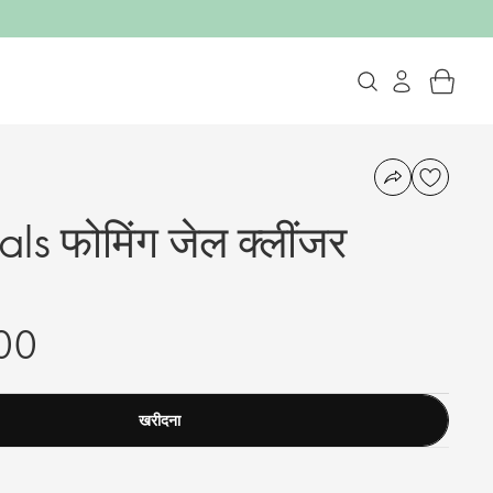
s फोमिंग जेल क्लींजर
00
खरीदना