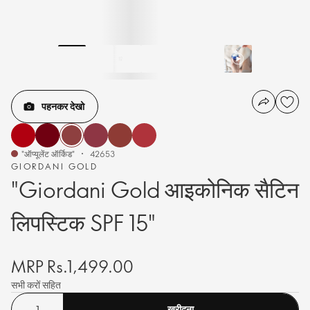
पहनकर देखो
"ऑप्यूलेंट ऑर्किड"
42653
GIORDANI GOLD
"Giordani Gold आइकोनिक सैटिन
लिपस्टिक SPF 15"
MRP Rs.1,499.00
सभी करों सहित
खरीदना