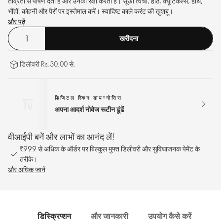
तीव्रता से पोषण देता है और उनकी रक्षा करता है। सूखी त्वचा, होंठ, क्यूटिकल्स, हाथ,
भौंहों, कोहनी और पैरों पर इस्तेमाल करें। स्वादिष्ट काले करंट की खुशबू।
और पढ़ें
खरीदना
डिलीवरी Rs.30.00 से.
डिजिटल स्किन डायग्नोसिस
अपना आदर्श नोवेज रूटीन ढूंढें
वीआईपी बनें और लाभों का आनंद लें!
₹999 से अधिक के ऑर्डर पर बिल्कुल मुफ्त डिलीवरी और सुविधाजनक पेमेंट के
तरीके।
और अधिक जानें
डिस्क्रिप्शन
और जानकारी
उपयोग कैसे करें
साम