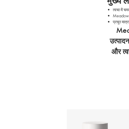
मुख्य 
त्वचा में 
Meadowswee
प्रचुर मात्
Mead
उत्पादन
और त्व