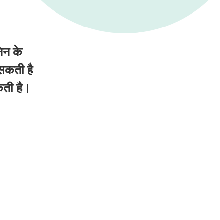
िन के
 सकती है
कती है।