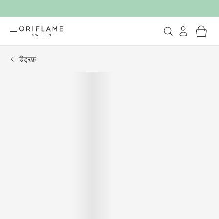
डैंड्रफ़