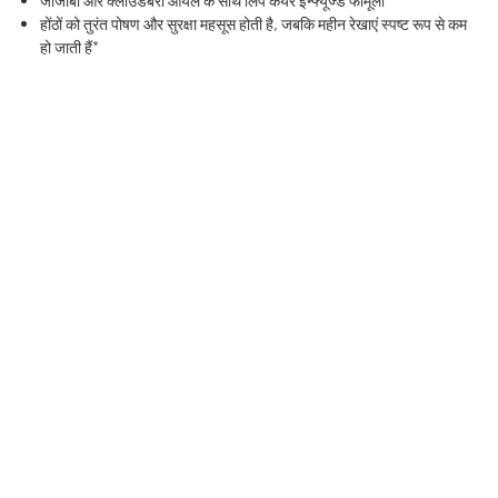
जोजोबा और क्लाउडबेरी ऑयल के साथ लिप केयर इन्फ्यूज्ड फॉर्मूला
होंठों को तुरंत पोषण और सुरक्षा महसूस होती है, जबकि महीन रेखाएं स्पष्ट रूप से कम
हो जाती हैं*