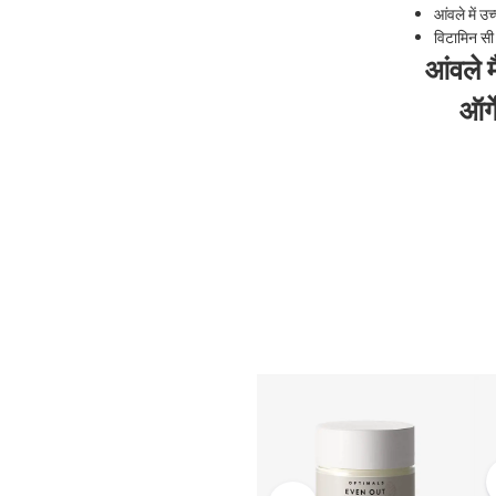
आंवले में उ
विटामिन सी स
आंवले 
ऑर्