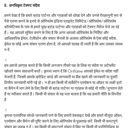
B.
अनधिकृत टेक्स्ट संदेश
हमने देखा है कि हमारे ब्रांड पार्टनर और ग्राहकों को धोखा देने और उनसे ग़ैरक़ानूनी रूप से
पैसे प्राप्त करने के इरादे से ओरिफ्लेम इंडिया प्राइवेट लिमिटेड/ओरिफ़्लेम/ओरिफ़्लेम
कॉस्मेटिक्स के नाम से हमारे कुछ ब्रांड पार्टनर और ग्राहकों को टेक्स्ट मैसेज भेजे जा रहे
हैं। यह आपको सूचित करने के लिए है कि अगर आपको ओरिफ़्लेम के निर्दिष्ट और
आधिकारिक ईमेल, टेलीफ़ोन और संचार चैनलों के अलावा ओरिफ़्लेम से ऐसा कोई संदेश,
ईमेल या कोई अन्य संचार प्राप्त होता है, तो आपको सलाह दी जाती है कि आप उसका जवाब
न दें
।
हम आपसे आग्रह करते हैं कि किसी अनजान तीसरे पक्ष के लिंक या संदेश या अटैचमेंट
खोलते समय सावधानी बरतें। कृपया ध्यान दें कि Oriflame आपको ईमेल या संदेश नहीं
भेजती है, जिसमें आपके क्रेडिट कार्ड की जानकारी या बैंक खाते की जानकारी या दूसरी
वित्तीय जानकारी मांगी गई हो। न ही हम किसी भी मार्केटिंग प्रमोशन या ऑफ़र या लकी ड्रॉ
या कैंपेन में भाग लेने के लिए किसी भी ब्रांड पार्टनर या ग्राहक से कोई भी राशि/भुगतान लेते
हैं या स्वीकार करते हैं। किसी भी संचार से यह पता चलता है कि यह हमारी नीति के विपरीत
है
।
कृपया प्रासंगिक संपर्क जानकारी पाने के लिए हमारी वेबसाइट देखें और हमारे मौजूदा ऑफ़र,
प्रमोशन और कैंपेन की पुष्टि करने के लिए ओरिफ्लेम से पूछताछ करें; किसी भी कपटपूर्ण
संचार का जवाब न दें। हम किसी भी कपटपूर्ण संचार में किए गए किसी भी प्रतिनिधित्व या